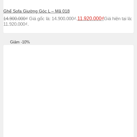
Ghế Sofa Giường Góc L – Mã 018
14.900.000
₫
Giá gốc là: 14.900.000₫.
11.920.000
₫
Giá hiện tại là:
11.920.000₫.
Giảm -10%