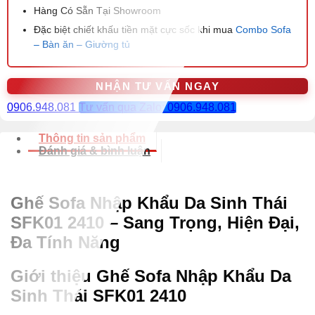
Hàng Có Sẵn Tại Showroom
Đặc biệt chiết khấu tiền mặt cực sốc khi mua
Combo Sofa
– Bàn ăn – Giường tủ
NHẬN TƯ VẤN NGAY
0906.948.081
Tư vấn qua Zalo: 0906.948.081
Thông tin sản phẩm
Đánh giá & bình luận
Ghế Sofa Nhập Khẩu Da Sinh Thái
SFK01 2410 – Sang Trọng, Hiện Đại,
Đa Tính Năng
Giới thiệu Ghế Sofa Nhập Khẩu Da
Sinh Thái SFK01 2410