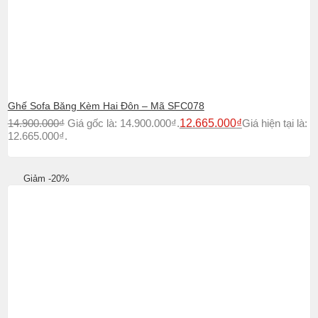
Ghế Sofa Băng Kèm Hai Đôn – Mã SFC078
14.900.000
₫
Giá gốc là: 14.900.000₫.
12.665.000
₫
Giá hiện tại là:
12.665.000₫.
Giảm -20%