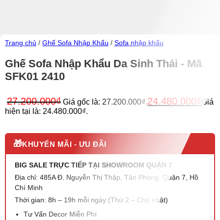
Trang chủ
/
Ghế Sofa Nhập Khẩu
/
Sofa nhập khẩu
Ghế Sofa Nhập Khẩu Da Sinh Thái - Mã
SFK01 2410
27.200.000
₫
24.480.000
₫
Giá gốc là: 27.200.000₫.
Giá
hiện tại là: 24.480.000₫.
🎁
KHUYẾN MÃI - ƯU ĐÃI
BIG SALE TRỰC TIẾP TẠI SHOWROOM QUẬN 7
Địa chỉ: 485A Đ. Nguyễn Thị Thập, Tân Phong, Quận 7, Hồ
Chí Minh
Thời gian: 8h – 19h mỗi ngày (Thứ 2 – Chủ nhật)
Tư Vấn Decor Miễn Phí