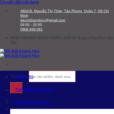
Chuyển đến nội dung
485A Đ. Nguyễn Thị Thập, Tân Phong, Quận 7, Hồ Chí
Minh
decorkhanghuy@gmail.com
08:00 - 20:00
0906.948.081
Nhận ORDER NHẬP KHẨU, thiết kế & gia công theo yêu
cầu
Tìm kiếm:
Trang chủ
THẢM NHẬP KHẨU
Ghế Sofa Cao Cấp